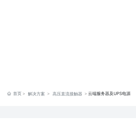
环
新闻动
联系我
ENGLIS
态
们
H
首页
云端服务器及UPS电源
解决方案
高压直流接触器